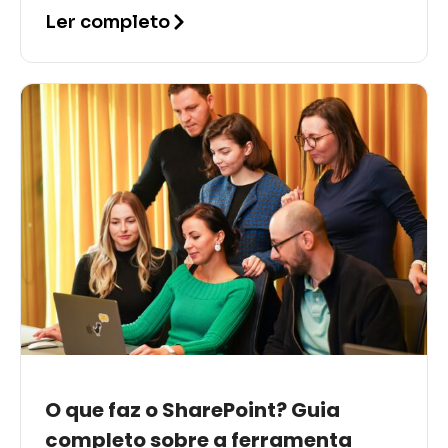
365. Em termos práticos, ele permite
Ler completo
que equipes armazenem, organizem,
O que faz o SharePoint? Guia
completo sobre a ferramenta