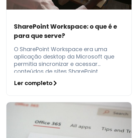
SharePoint Workspace: o que é e
para que serve?
O SharePoint Workspace era uma
aplicação desktop da Microsoft que
permitia sincronizar e acessar
conteúdos de sites SharePoint
diretamente no computador, mesmo
Ler completo
sem conexão com a internet. Em
termos práticos,