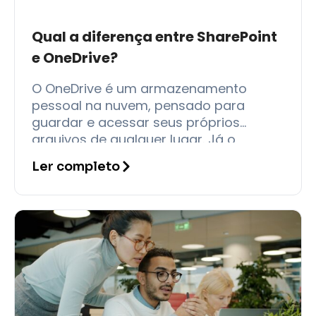
Qual a diferença entre SharePoint
e OneDrive?
O OneDrive é um armazenamento
pessoal na nuvem, pensado para
guardar e acessar seus próprios
arquivos de qualquer lugar. Já o
SharePoint é uma plataforma
Ler completo
colaborativa voltada para equipes,
onde