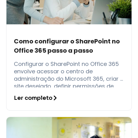
Como configurar o SharePoint no
Office 365 passo a passo
Configurar o SharePoint no Office 365
envolve acessar o centro de
administração do Microsoft 365, criar o
site desejado, definir permissões de
acesso, organizar bibliotecas de
Ler completo
documentos e ajustar a