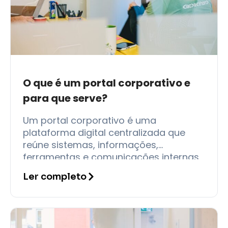
O que é um portal corporativo e
para que serve?
Um portal corporativo é uma
plataforma digital centralizada que
reúne sistemas, informações,
ferramentas e comunicações internas
de uma empresa em um único
Ler completo
ambiente acessível a todos os
colaboradores. Em vez