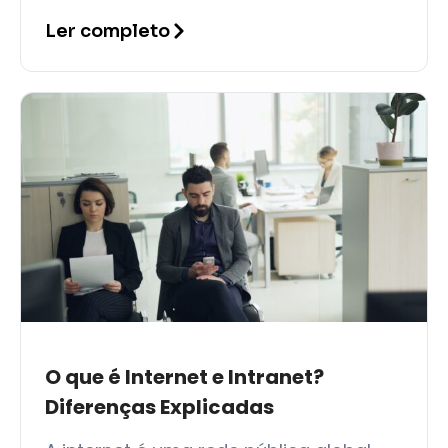
uma VPN, e usar as credenciais
Ler completo
fornecidas pelo setor
O que é Internet e Intranet?
Diferenças Explicadas